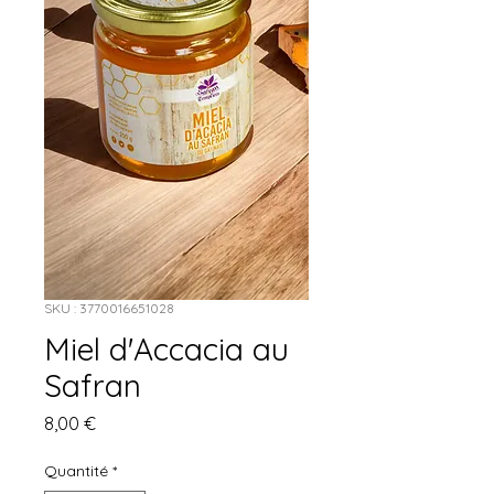
SKU : 3770016651028
Miel d'Accacia au
Safran
Prix
8,00 €
Quantité
*